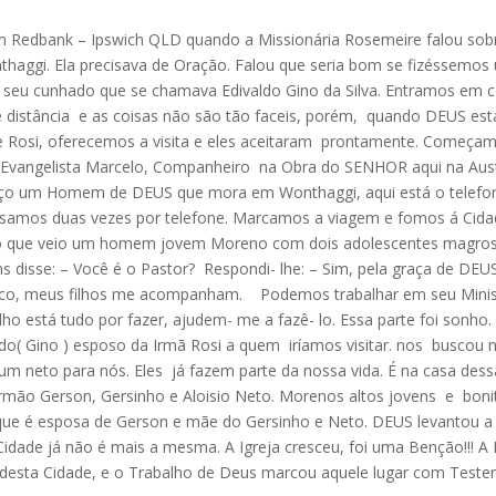
em Redbank – Ipswich QLD quando a Missionária Rosemeire falou so
haggi. Ela precisava de Oração. Falou que seria bom se fizéssemos u
 seu cunhado que se chamava Edivaldo Gino da Silva. Entramos em 
de distância e as coisas não são tão faceis, porém, quando DEUS est
e Rosi, oferecemos a visita e eles aceitaram prontamente. Começam
angelista Marcelo, Companheiro na Obra do SENHOR aqui na Austr
eço um Homem de DEUS que mora em Wonthaggi, aqui está o telefone 
rsamos duas vezes por telefone. Marcamos a viagem e fomos á Cid
onho que veio um homem jovem Moreno com dois adolescentes magro
s disse: – Você é o Pastor? Respondi- lhe: – Sim, pela graça de DEUS
oco, meus filhos me acompanham. Podemos trabalhar em seu Ministér
 está tudo por fazer, ajudem- me a fazê- lo. Essa parte foi sonho.
do( Gino ) esposo da Irmã Rosi a quem iríamos visitar. nos buscou 
um neto para nós. Eles já fazem parte da nossa vida. É na casa des
mão Gerson, Gersinho e Aloisio Neto. Morenos altos jovens e bo
que é esposa de Gerson e mãe do Gersinho e Neto. DEUS levantou a
idade já não é mais a mesma. A Igreja cresceu, foi uma Benção!!! A
desta Cidade, e o Trabalho de Deus marcou aquele lugar com Teste