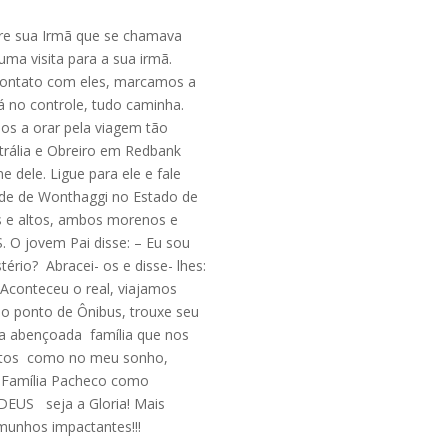
bre sua Irmã que se chamava
ma visita para a sua irmã.
contato com eles, marcamos a
á no controle, tudo caminha.
os a orar pela viagem tão
ália e Obreiro em Redbank
dele. Ligue para ele e fale
ade de Wonthaggi no Estado de
s e altos, ambos morenos e
. O jovem Pai disse: – Eu sou
io? Abracei- os e disse- lhes:
 Aconteceu o real, viajamos
no ponto de Ônibus, trouxe seu
sa abençoada família que nos
nitos como no meu sonho,
 Família Pacheco como
 DEUS seja a Gloria! Mais
munhos impactantes!!!