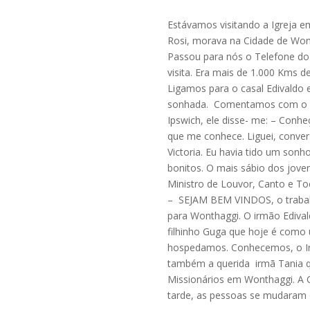
Estávamos visitando a Igreja 
Rosi, morava na Cidade de Wont
Passou para nós o Telefone do
visita. Era mais de 1.000 Kms 
Ligamos para o casal Edivaldo 
sonhada. Comentamos com o Ev
Ipswich, ele disse- me: – Conh
que me conhece. Liguei, conve
Victoria. Eu havia tido um s
bonitos. O mais sábio dos joven
Ministro de Louvor, Canto e T
– SEJAM BEM VINDOS, o trabalho
para Wonthaggi. O irmão Edival
filhinho Guga que hoje é como 
hospedamos. Conhecemos, o Ir
também a querida irmã Tania 
Missionários em Wonthaggi. A C
tarde, as pessoas se mudaram 