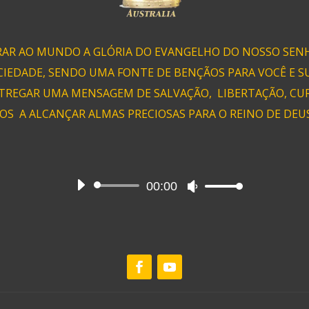
RAR AO MUNDO A GLÓRIA DO EVANGELHO DO NOSSO SENH
CIEDADE, SENDO UMA FONTE DE BENÇÃOS PARA VOCÊ E SU
TREGAR UMA MENSAGEM DE SALVAÇÃO, LIBERTAÇÃO, CURA
OS A ALCANÇAR ALMAS PRECIOSAS PARA O REINO DE DEUS!
00:00
Audio
Use
Player
Up/Down
Arrow
keys
to
increase
or
decrease