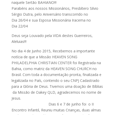
naquele Sertão BAHIANO!!!
Parabéns aos nossos Missionários, Presbítero Silvio
Sérgio Dutra, pelo Aniversário transcorrido no
Dia
26/04
e sua Esposa Missionária Iracema no
Dia
22/04
Deus seja Louvado pela VIDA destes Guerreiros,
Aleluias!!!
No dia 4 de Junho 2015, Recebemos a importante
notícia de que a Missão HEAVEN SONG
PHILADELPHIA CHRISTIAN CENTER foi Registrada na
Bahia, como matriz da HEAVEN SONG CHURCH no
Brasil. Com toda a documentação pronta, finalizada e
legalizada no País, contendo o seu CNPJ Cadastrado
para a Glória de Deus. Tivemos uma doação de Bíblias
da Missão de Oakey QLD, agradecemos no nome de
Jesus.
Dias 6 e
7 de junho
foi o II
Encontro Infantil, Reuniu muitas Crianças, duas almas