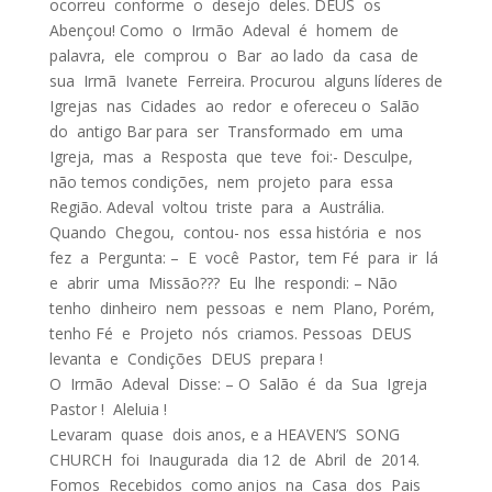
ocorreu conforme o desejo deles. DEUS os
Abençou! Como o Irmão Adeval é homem de
palavra, ele comprou o Bar ao lado da casa de
sua Irmã Ivanete Ferreira. Procurou alguns líderes de
Igrejas nas Cidades ao redor e ofereceu o Salão
do antigo Bar para ser Transformado em uma
Igreja, mas a Resposta que teve foi:- Desculpe,
não temos condições, nem projeto para essa
Região. Adeval voltou triste para a Austrália.
Quando Chegou, contou- nos essa história e nos
fez a Pergunta: – E você Pastor, tem Fé para ir lá
e abrir uma Missão??? Eu lhe respondi: – Não
tenho dinheiro nem pessoas e nem Plano, Porém,
tenho Fé e Projeto nós criamos. Pessoas DEUS
levanta e Condições DEUS prepara !
O Irmão Adeval Disse: – O Salão é da Sua Igreja
Pastor ! Aleluia !
Levaram quase dois anos, e a HEAVEN’S SONG
CHURCH foi Inaugurada dia 12 de Abril de 2014.
Fomos Recebidos como anjos na Casa dos Pais