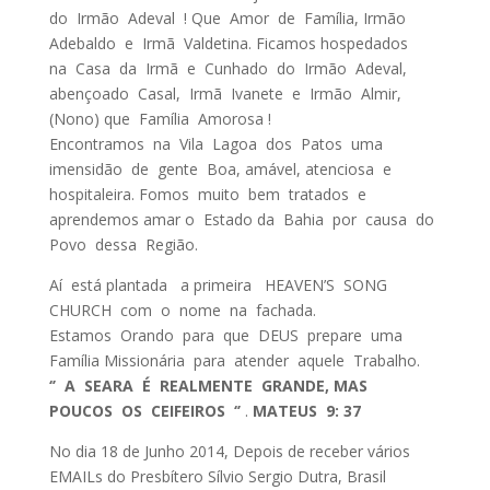
do Irmão Adeval ! Que Amor de Família, Irmão
Adebaldo e Irmã Valdetina. Ficamos hospedados
na Casa da Irmã e Cunhado do Irmão Adeval,
abençoado Casal, Irmã Ivanete e Irmão Almir,
(Nono) que Família Amorosa !
Encontramos na Vila Lagoa dos Patos uma
imensidão de gente Boa, amável, atenciosa e
hospitaleira. Fomos muito bem tratados e
aprendemos amar o Estado da Bahia por causa do
Povo dessa Região.
Aí está plantada a primeira HEAVEN’S SONG
CHURCH com o nome na fachada.
Estamos Orando para que DEUS prepare uma
Família Missionária para atender aquele Trabalho.
‘’ A SEARA É REALMENTE GRANDE, MAS
POUCOS OS CEIFEIROS ‘’
.
MATEUS
9: 37
No dia 18 de Junho 2014, Depois de receber vários
EMAILs do Presbítero Sílvio Sergio Dutra, Brasil