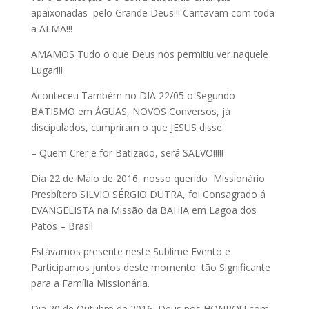
apaixonadas pelo Grande Deus!!! Cantavam com toda
a ALMA!!!
AMAMOS Tudo o que Deus nos permitiu ver naquele
Lugar!!!
Aconteceu Também no DIA
22/05
o Segundo
BATISMO em ÁGUAS, NOVOS Conversos, já
discipulados, cumpriram o que JESUS disse:
– Quem Crer e for Batizado, será SALVO!!!!!
Dia 22 de Maio de 2016, nosso querido Missionário
Presbítero SILVIO SÉRGIO DUTRA, foi Consagrado á
EVANGELISTA na Missão da BAHIA em Lagoa dos
Patos – Brasil
Estávamos presente neste Sublime Evento e
Participamos juntos deste momento tão Significante
para a Família Missionária.
Dia 20 de Outubro de 2016, Deus nos HONROU com