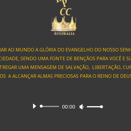
RAR AO MUNDO A GLÓRIA DO EVANGELHO DO NOSSO SENH
CIEDADE, SENDO UMA FONTE DE BENÇÃOS PARA VOCÊ E SU
TREGAR UMA MENSAGEM DE SALVAÇÃO, LIBERTAÇÃO, CURA
OS A ALCANÇAR ALMAS PRECIOSAS PARA O REINO DE DEUS!
00:00
Audio
Use
Player
Up/Down
Arrow
keys