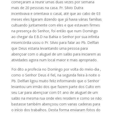
começaram a reunir umas duas vezes por semana
mais de 20 pessoas na casa. Pr. Silvio Dutra
incentivava e orientava o casal, até que ao cabo de 03
meses eles ligaram dizendo que já havia várias famílias
cultuando juntamente com eles e que estavam firmes
na presença do Senhor, foi então que num Domingo
ao chegar da E.B.D na Bahia o Senhor por sua infinita
misericórdia usou o Pr. Silvio para falar ao Pb. Delflan
que Deus estaria levantando uma pessoa para
abençoar com o aluguel de um salão para iniciarem as
atividades agora num local maior e mais apropriado.
Foi dito a profecia no Domingo por volta do meio-dia ,
como o Senhor Deus é fiel, na segunda feira à noite o
Pb. Delflan ligou muito feliz informando que o Senhor
levantou um irmão dos que fazem parte dos Culto em
seu Lar para abençoar com 01 ano de aluguel de um
salão na mesma rua onde eles residem e como se não
bastasse também abençoou com varias cadeiras para
o início dos trabalhos. Desta forma enviaram fotos do