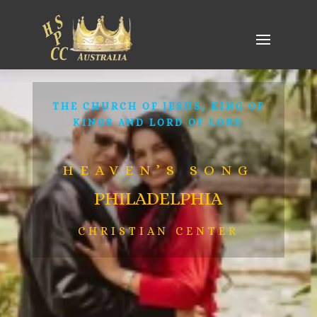
THE CHURCH OF JESUS, KING OF
KINGS AND LORD OF LORD
HEAVEN’S SONG
PHILADELPHIA
CHRISTIAN CENTER